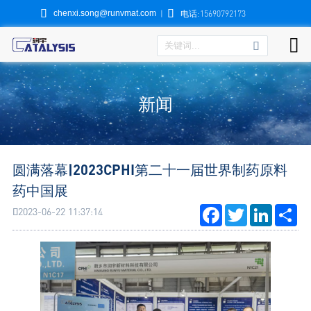


chenxi.song@runvmat.com
|
电话:15690792173

新闻
圆满落幕|2023CPHI第二十一届世界制药原料
药中国展
Facebook
Twitter
LinkedI
Sh
2023-06-22 11:37:14
