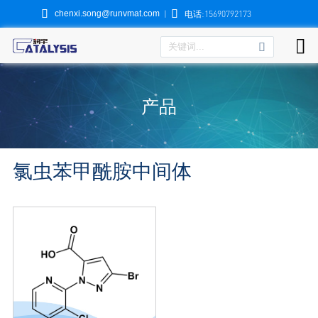


chenxi.song@runvmat.com
|
电话:15690792173

产品
氯虫苯甲酰胺中间体