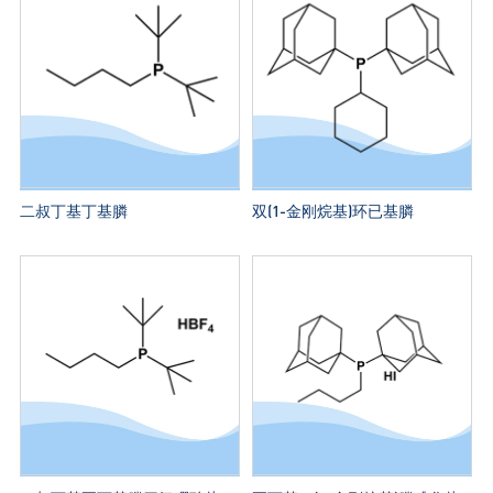
二叔丁基丁基膦
双(1-金刚烷基)环已基膦