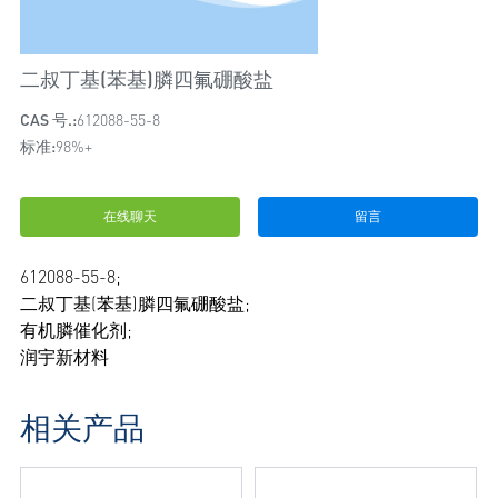
二叔丁基(苯基)膦四氟硼酸盐
CAS 号.:
612088-55-8
标准:
98%+
在线聊天
留言
612088-55-8;
二叔丁基(苯基)膦四氟硼酸盐;
有机膦催化剂;
润宇新材料
相关产品