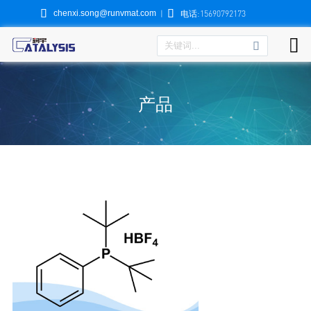


chenxi.song@runvmat.com
|
电话:15690792173

产品