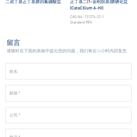
二叔丁基正丁基膦四氟硼酸盐
正丁基二(1-金刚烷基)膦碘化盐
(CataCXium A-HI)
CAS No.:131274-22-1
Standard:98%
留言
请随时在下面的表格中提出您的问题，我们将在24小时内回复您