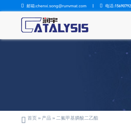

邮箱:
|

电话:15690792
chenxi.song@runvmat.com
首页
»
产品
»
二氟甲基膦酸二乙酯
