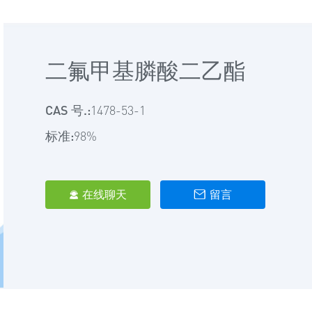
二氟甲基膦酸二乙酯
CAS 号.:
1478-53-1
标准:
98%
在线聊天
留言

