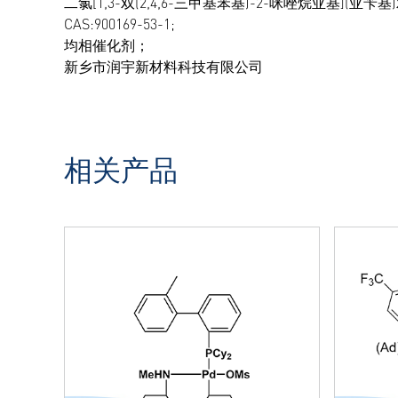
二氯[1,3-双(2,4,6-三甲基苯基)-2-咪唑烷亚基](亚苄基)双
CAS:900169-53-1;
均相催化剂；
新乡市润宇新材料科技有限公司
相关产品