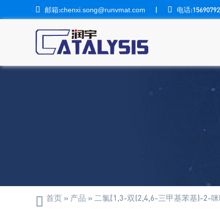

邮箱:
|

电话:15690792
chenxi.song@runvmat.com
首页
»
产品
»
二氯[1,3-双(2,4,6-三甲基苯基)-2-
