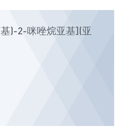
基苯基)-2-咪唑烷亚基](亚