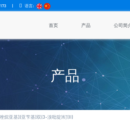
173
|

语言:
首页
产品
公司简
产品
咪唑烷亚基](亚苄基)双(3-溴吡啶)钌(II)