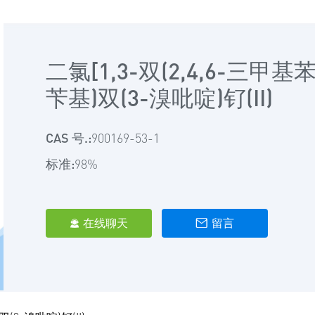
二氯[1,3-双(2,4,6-三甲
苄基)双(3-溴吡啶)钌(II)
CAS 号.:
900169-53-1
标准:
98%
在线聊天
留言

