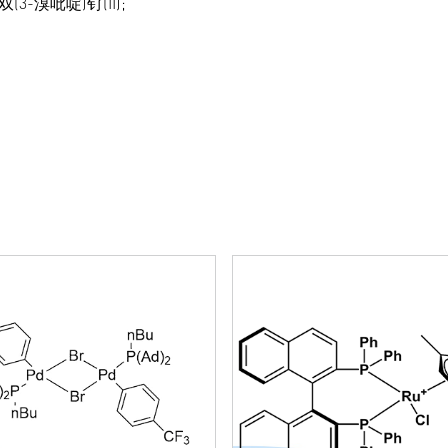
(3-溴吡啶)钌(II);