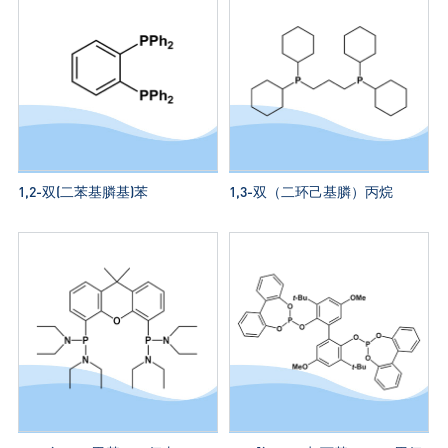
1,2-双(二苯基膦基)苯
1,3-双（二环己基膦）丙烷