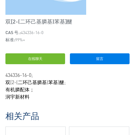
双[2-(二环己基膦基)苯基]醚
CAS 号.:
434336-16-0
标准:
99%+
在线聊天
留言
434336-16-0;
双[2-(二环己基膦基)苯基]醚;
有机膦配体；
润宇新材料
相关产品