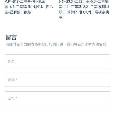
P,P’-(9,9-二甲基-9H-氧杂
6,6′-[(3,3′-二叔丁基-5,5′-二甲氧
蒽-4,5-二基)双[N,N,N’,N’-四乙
基-1,1′-二苯基-2,2′-二基)双(氧)]
基-亚膦酸二酰胺
双(二苯并[d,f][1,3,2]二噁磷杂庚
英)
留言
请随时在下面的表格中提出您的问题，我们将在24小时内回复您