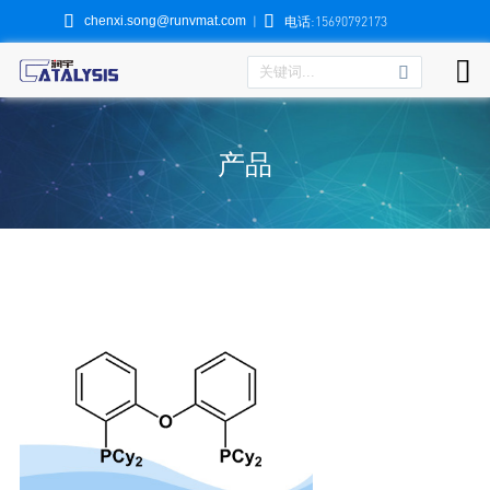


chenxi.song@runvmat.com
|
电话:15690792173

产品