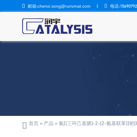

邮箱:
|

电话:15690792
chenxi.song@runvmat.com
首页
»
产品
»
氯[(三环己基膦)-2-(2-氨基联苯)]钯(I
