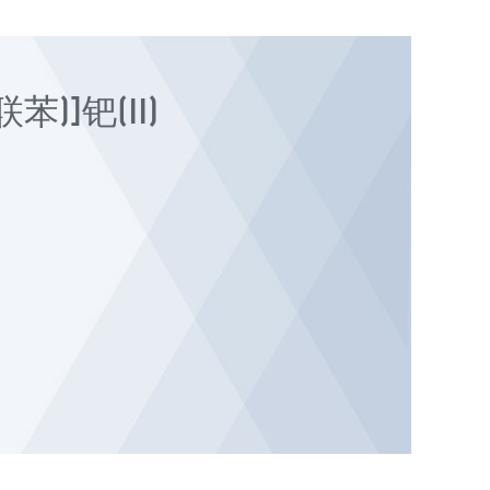
苯)]钯(II)