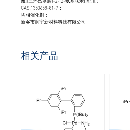
氯[(三环己基膦)-2-(2-氨基联苯)]钯(II);
CAS:1353658-81-7；
均相催化剂；
新乡市润宇新材料科技有限公司
相关产品