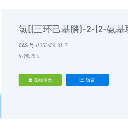
氯[(三环己基膦)-2-(2-氨基联
CAS 号.:
1353658-81-7
标准:
98%
在线聊天
留言

