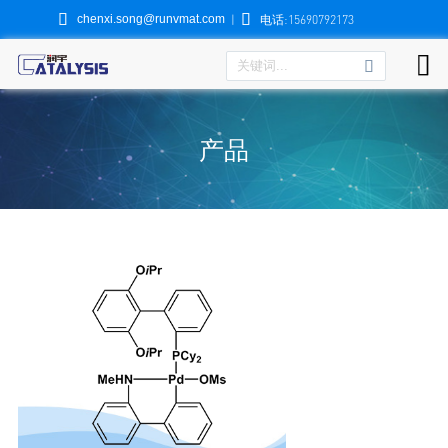


chenxi.song@runvmat.com
|
电话:15690792173

产品