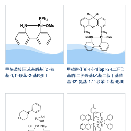
甲烷磺酸(三苯基膦基)(2′-氨
甲磺酸{[(R)-(-)-1[(Sp)-2-(二环己
基-1,1′-联苯-2-基)钯(II)
基膦)二茂铁基]乙基二叔丁基膦
基}(2′-氨基-1,1′-联苯-2-基)钯(II)