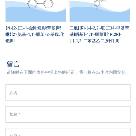
{N-[2-(二-1-金刚烷)膦苯基]吗
二氯[(R)-(+)-2,2′-联[二(4-甲基苯
啉}(2′-氨基-1,1′-联苯-2-基)氯化
基)膦基]-1,1′-联萘][(1R,2R)-
钯(II)
(+)-1,2-二苯基乙二胺]钌(II)
留言
请随时在下面的表格中提出您的问题，我们将在24小时内回复您