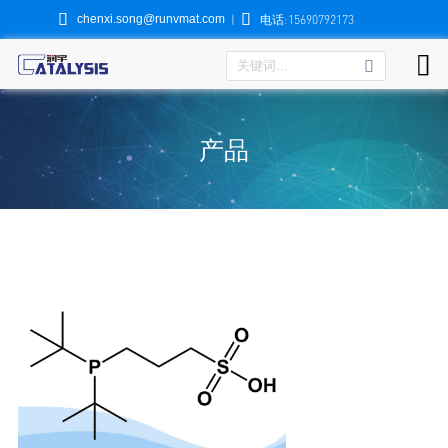


chenxi.song@runvmat.com
|
电话:15690792173

产品