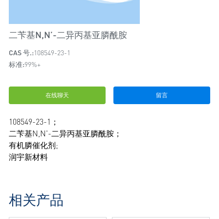
二苄基N,N’-二异丙基亚膦酰胺
CAS 号.:
108549-23-1
标准:
99%+
在线聊天
留言
108549-23-1；
二苄基N,N'-二异丙基亚膦酰胺；
有机膦催化剂;
润宇新材料
相关产品