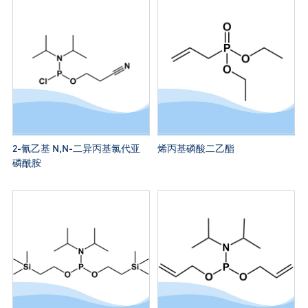
2-氰乙基 N,N-二异丙基氯代亚
烯丙基磷酸二乙酯
磷酰胺