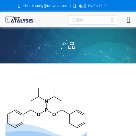


chenxi.song@runvmat.com
|
电话:15690792173

产品