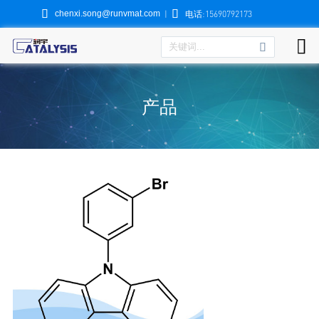


chenxi.song@runvmat.com
|
电话:15690792173

产品