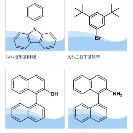
9-(4-溴苯基)咔唑
3,5-二叔丁基溴苯