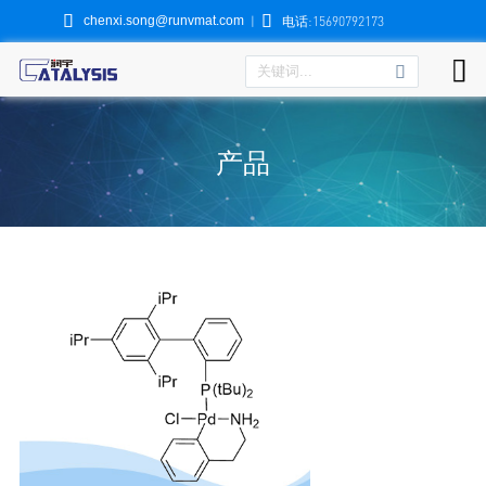


chenxi.song@runvmat.com
|
电话:15690792173

产品