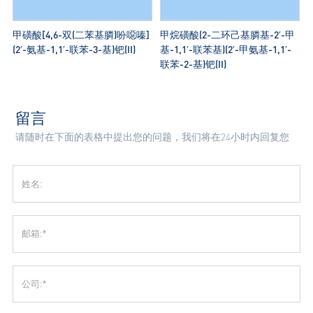
甲磺酸[4,6-双(二苯基膦)吩噁嗪]
甲烷磺酸(2-二环己基膦基-2′-甲
(2′-氨基-1,1′-联苯-3-基)钯(II)
基-1,1′-联苯基)(2′-甲氨基-1,1′-
联苯-2-基)钯(II)
留言
请随时在下面的表格中提出您的问题，我们将在24小时内回复您