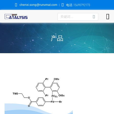


chenxi.song@runvmat.com
|
电话:15690792173

产品