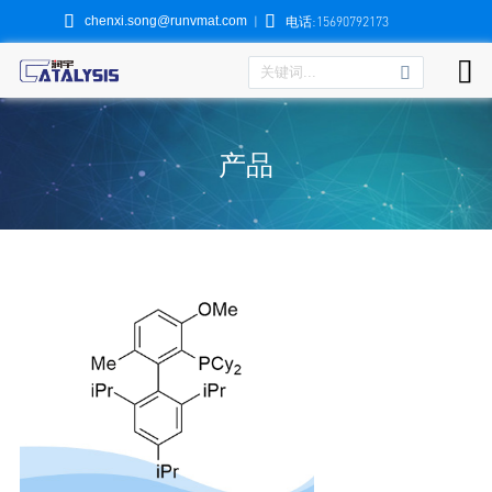


chenxi.song@runvmat.com
|
电话:15690792173

产品