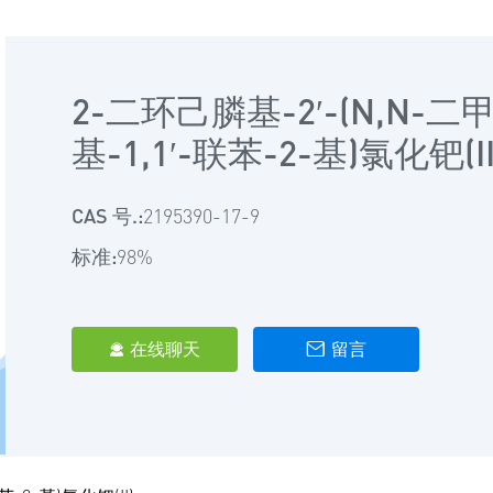
2-二环己膦基-2′-(N,N-二甲
基-1,1′-联苯-2-基)氯化钯(II
CAS 号.:
2195390-17-9
标准:
98%
在线聊天
留言

