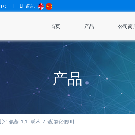
173
|

语言:
首页
产品
公司简
产品
2′-氨基-1,1′-联苯-2-基)氯化钯(II)