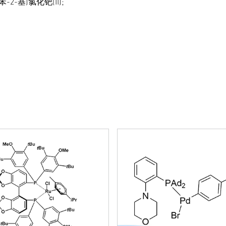
苯-2-基)氯化钯(II);