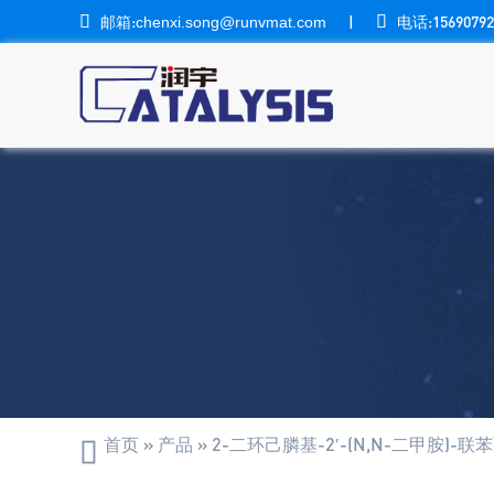

邮箱:
|

电话:15690792
chenxi.song@runvmat.com
首页
»
产品
»
2-二环己膦基-2′-(N,N-二甲胺)-联苯](
