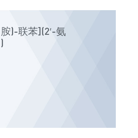
胺)-联苯](2′-氨
)