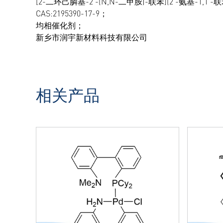
[2-二环己膦基-2'-(N,N-二甲胺)-联苯](2'-氨基-1,1'-联
CAS:2195390-17-9；
均相催化剂；
新乡市润宇新材料科技有限公司
相关产品