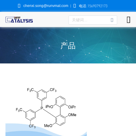


chenxi.song@runvmat.com
|
电话:15690792173

产品