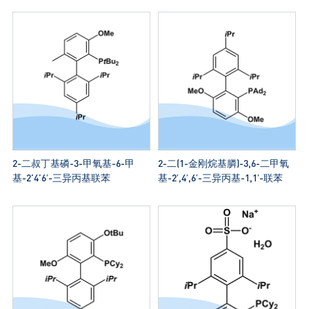
2-二叔丁基磷-3-甲氧基-6-甲
2-二(1-金刚烷基膦)-3,6-二甲氧
基-2’4’6′-三异丙基联苯
基-2′,4′,6′-三异丙基-1,1′-联苯