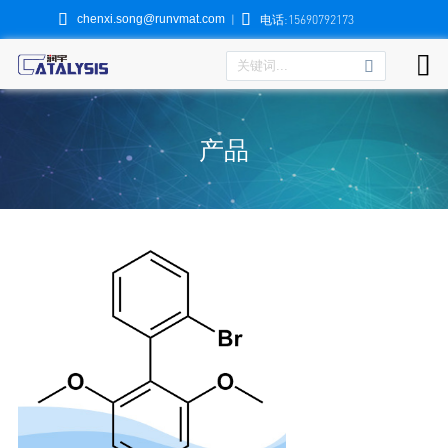


chenxi.song@runvmat.com
|
电话:15690792173

产品