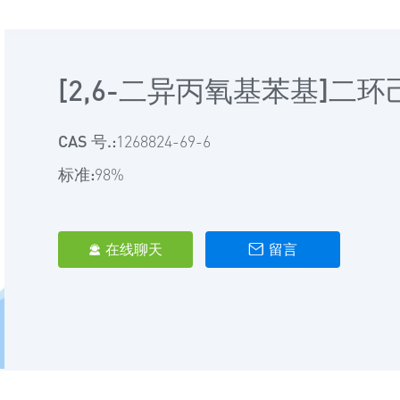
[2,6-二异丙氧基苯基]二
CAS 号.:
1268824-69-6
标准:
98%
在线聊天
留言

