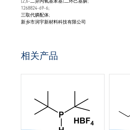
[2,6-二异丙氧基苯基]二环己基膦;
1268824-69-6;
三取代膦配体;
新乡市润宇新材料科技有限公司
相关产品