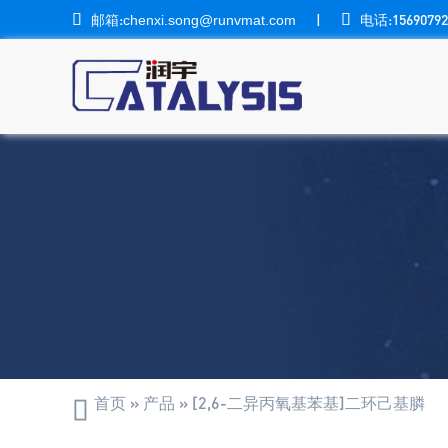

邮箱:
|

电话:15690792
chenxi.song@runvmat.com
首页
»
产品
»
[2,6-二异丙氧基苯基]二环己基膦
