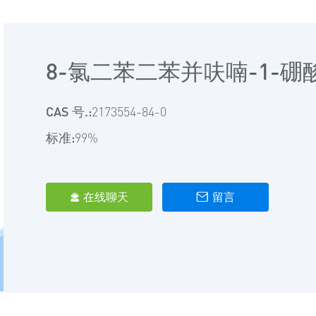
8-氯二苯二苯并呋喃-1-硼
CAS 号.:
2173554-84-0
标准:
99%
在线聊天
留言

