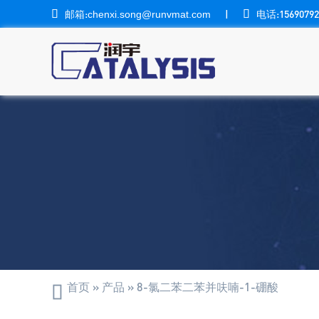

邮箱:
|

电话:15690792
chenxi.song@runvmat.com
首页
»
产品
»
8-氯二苯二苯并呋喃-1-硼酸
