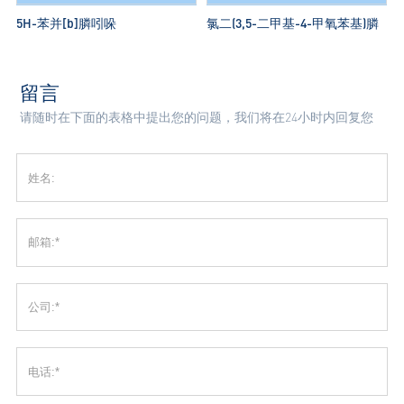
5H-苯并[b]膦吲哚
氯二(3,5-二甲基-4-甲氧苯基)膦
留言
请随时在下面的表格中提出您的问题，我们将在24小时内回复您