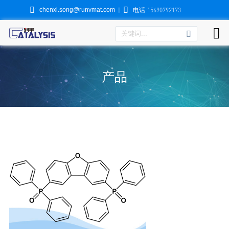


chenxi.song@runvmat.com
|
电话:15690792173

产品