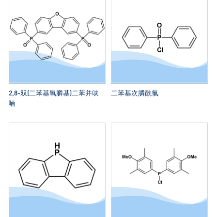
2,8-双(二苯基氧膦基)二苯并呋
二苯基次膦酰氯
喃