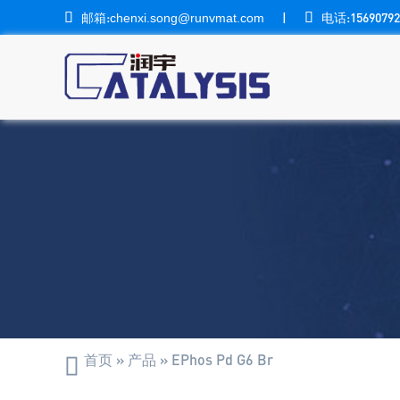

邮箱:
|

电话:15690792
chenxi.song@runvmat.com
首页
»
产品
»
EPhos Pd G6 Br
