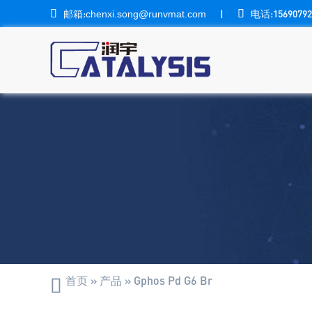

邮箱:
|

电话:15690792
chenxi.song@runvmat.com
首页
»
产品
»
Gphos Pd G6 Br
