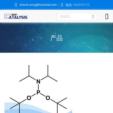


chenxi.song@runvmat.com
|
电话:15690792173

产品