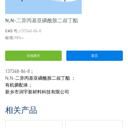
N,N-二异丙基亚磷酰胺二叔丁酯
CAS 号.:
137348-86-8
标准:
98%+
在线聊天
留言
137348-86-8；
N,N-二异丙基亚磷酰胺二叔丁酯 ；
有机膦配体；
新乡市润宇新材料科技有限公司
相关产品