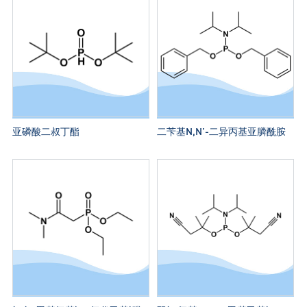
亚磷酸二叔丁酯
二苄基N,N’-二异丙基亚膦酰胺