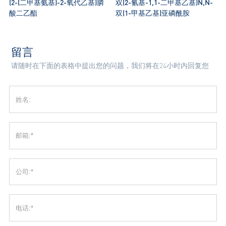
(2-(二甲基氨基)-2-氧代乙基)膦
双(2-氰基-1,1-二甲基乙基)N,N-
酸二乙酯
双(1-甲基乙基)亚磷酰胺
留言
请随时在下面的表格中提出您的问题，我们将在24小时内回复您