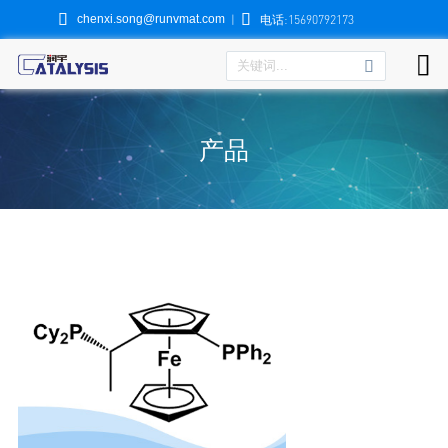


chenxi.song@runvmat.com
|
电话:15690792173

产品