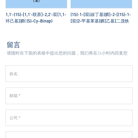
1,1′-(1S)-[1,1′-联萘]-2,2′-双[1,1-
(1S)-1-[双(叔丁基)膦]-2-[(1S)-1-
环己基]膦( (S)-Cy-Binap)
[双(2-甲基苯基)膦]乙基]二茂铁
留言
请随时在下面的表格中提出您的问题，我们将在24小时内回复您