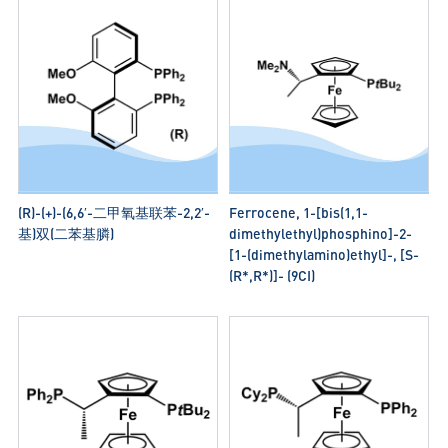
(R)-(+)-(6,6′-二甲氧基联苯-2,2′-
Ferrocene, 1-[bis(1,1-
基)双(二苯基膦)
dimethylethyl)phosphino]-2-
[1-(dimethylamino)ethyl]-, [S-
(R*,R*)]- (9CI)