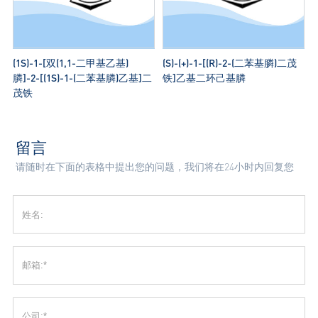
(1S)-1-[双(1,1-二甲基乙基)
(S)-(+)-1-[(R)-2-(二苯基膦)二茂
膦]-2-[(1S)-1-(二苯基膦)乙基]二
铁]乙基二环己基膦
茂铁
留言
请随时在下面的表格中提出您的问题，我们将在24小时内回复您