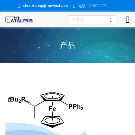


chenxi.song@runvmat.com
|
电话:15690792173

产品